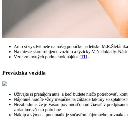
Auto si vyzdvihnete na našej pobočke na letisku M.R.Štefánika
Na mieste skontrolujeme vozidlo a fyzicky Vaše doklady. Násl
Vzor zmluvných podmienok nájdete
TU
.
Prevádzka vozidla
Užívajte si prenájom auta, a keď budete niečo potrebovať, kon
Nájomné hradíte vždy mesačne na základe faktúry so splatnosť
Nezabudnite, že je Vašou povinnosťou udržiavať v predpísanom
zariadime všetko potrebné
Nákup a výmena pneumatík je súčasťou nájomného, rovnako ak