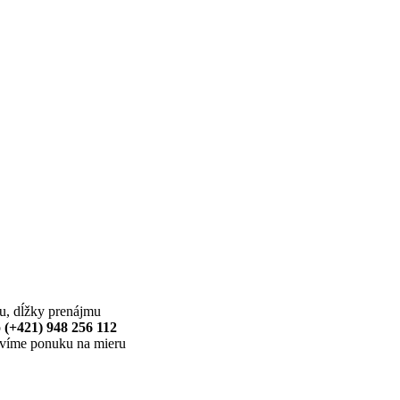
u, dĺžky prenájmu
o
(+421) 948 256 112
avíme ponuku na mieru