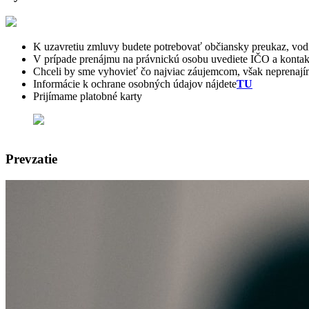
K uzavretiu zmluvy budete potrebovať občiansky preukaz, vodi
V prípade prenájmu na právnickú osobu uvediete IČO a kontak
Chceli by sme vyhovieť čo najviac záujemcom, však nepren
Informácie k ochrane osobných údajov nájdete
TU
Prijímame platobné karty
Prevzatie