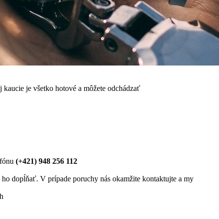
j kaucie je všetko hotové a môžete odchádzať
efónu
(+421) 948 256 112
 ho dopĺňať. V prípade poruchy nás okamžite kontaktujte a my
ch