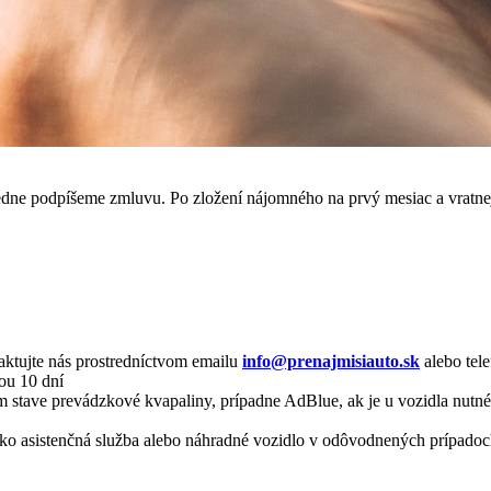
edne podpíšeme zmluvu. Po zložení nájomného na prvý mesiac a vratne
taktujte nás prostredníctvom emailu
info@prenajmisiauto.sk
alebo tel
ou 10 dní
 stave prevádzkové kvapaliny, prípadne AdBlue, ak je u vozidla nutné
o asistenčná služba alebo náhradné vozidlo v odôvodnených prípado